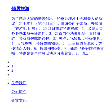
仙居旅游
为了感谢大家的辛苦付出，经总经理及工会相关人员商
议，定于本月（5/20,21日），组织公司全体员工去旅游
（旅游地-仙居）。20-21日旅游特别提醒：1、出游人员
务必携带身份证原件。2、建议自带洗漱用品。着旅游
鞋、带双肩包或斜跨包。3、关注天气预报，带好雨具。
4、天气炎热，带好防晒物品。5、上车后原车原位，方
便清点人数。6、按组用餐5桌。7、仙居已备好旅游鸭舌
帽，特别是集合时可以快速分辨聚集。8、请...
1
2
关于我们
公司简介
企业文化